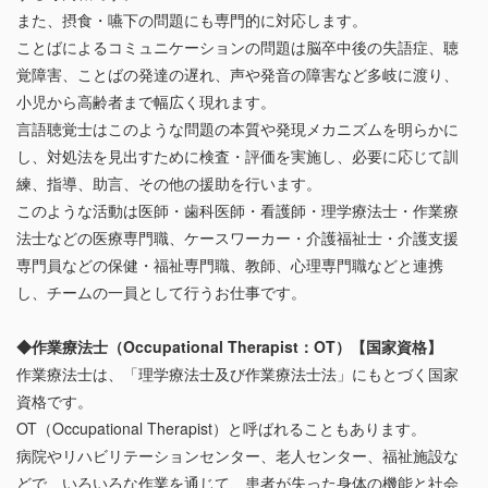
また、摂食・嚥下の問題にも専門的に対応します。
ことばによるコミュニケーションの問題は脳卒中後の失語症、聴
覚障害、ことばの発達の遅れ、声や発音の障害など多岐に渡り、
小児から高齢者まで幅広く現れます。
言語聴覚士はこのような問題の本質や発現メカニズムを明らかに
し、対処法を見出すために検査・評価を実施し、必要に応じて訓
練、指導、助言、その他の援助を行います。
このような活動は医師・歯科医師・看護師・理学療法士・作業療
法士などの医療専門職、ケースワーカー・介護福祉士・介護支援
専門員などの保健・福祉専門職、教師、心理専門職などと連携
し、チームの一員として行うお仕事です。
◆作業療法士（Occupational Therapist：OT）【国家資格】
作業療法士は、「理学療法士及び作業療法士法」にもとづく国家
資格です。
OT（Occupational Therapist）と呼ばれることもあります。
病院やリハビリテーションセンター、老人センター、福祉施設な
どで、いろいろな作業を通じて、患者が失った身体の機能と社会