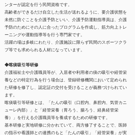
ンターが認定を行う民間資格です。
高齢者ができるだけ自立した生活が送れるように、要介護状態を
未然に防ぐことを介護予防といい、介護予防運動指導員は、介護
予防のためにその人に合ったプログラムを作成し、筋力向上トレ
ーニングや運動指導等を行う専門家です。
活躍の場は多岐にわたり、介護施設に限らず民間のスポーツクラ
ブ等でも求められる人材になっています。
◆喀痰吸引等研修
介護福祉士や介護職員等が、入居者や利用者の痰の吸引や経管栄
養などの特定行為を行う場合は、登録研修機関において定められ
た研修を修了し、認定証の交付を受けることが義務づけられてい
ます。
喀痰吸引等研修とは、「たんの吸引（口腔内、鼻腔内、気管カニ
ューレ内部）」と「経管栄養（胃ろう、腸ろう、経鼻経管栄
養）」を行える介護職員等を養成するための研修です。
基本研修と実地研修に分かれていて、両方修了することで、医師
の指示や看護師との連携のもと「たんの吸引」「経管栄養」が実