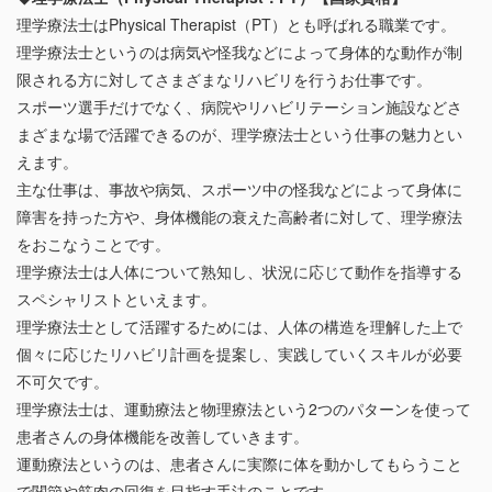
理学療法士はPhysical Therapist（PT）とも呼ばれる職業です。
理学療法士というのは病気や怪我などによって身体的な動作が制
限される方に対してさまざまなリハビリを行うお仕事です。
スポーツ選手だけでなく、病院やリハビリテーション施設などさ
まざまな場で活躍できるのが、理学療法士という仕事の魅力とい
えます。
主な仕事は、事故や病気、スポーツ中の怪我などによって身体に
障害を持った方や、身体機能の衰えた高齢者に対して、理学療法
をおこなうことです。
理学療法士は人体について熟知し、状況に応じて動作を指導する
スペシャリストといえます。
理学療法士として活躍するためには、人体の構造を理解した上で
個々に応じたリハビリ計画を提案し、実践していくスキルが必要
不可欠です。
理学療法士は、運動療法と物理療法という2つのパターンを使って
患者さんの身体機能を改善していきます。
運動療法というのは、患者さんに実際に体を動かしてもらうこと
で関節や筋肉の回復を目指す手法のことです。