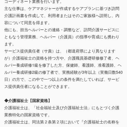
コーディネート業務を行います。
主な仕事は、ケアマネジャーが作成するケアプランに基づき訪問
介護計画書を作成して、利用者またはそのご家族様へ説明し、内
容について同意を得ます。
他にも、担当ヘルパーとの連絡・調整など、訪問介護サービスに
ともなう管理業務、ヘルパー（介護員）の指導や育成にも携わり
ます。
サービス提供責任者（サ責）は、（都道府県により異なります
が）介護福祉士の資格を持つ方や、介護職員基礎研修修了者、ヘ
ルパー養成研修1級を修了した方、保健師、看護師、准看護師、ヘ
ルパー養成研修2級の修了者で、実務経験が3年以上（実働日数540
日）の方で、この中で一つ以上の条件を満たしていれば、サービ
ス提供責任者になることができます。
◆介護福祉士【国家資格】
介護福祉士は、「社会福祉士及び介護福祉士法」にもとづく介護
業務特化の国家資格です。
介護福祉士は、同法第２条第２項において『介護福祉士の名称を