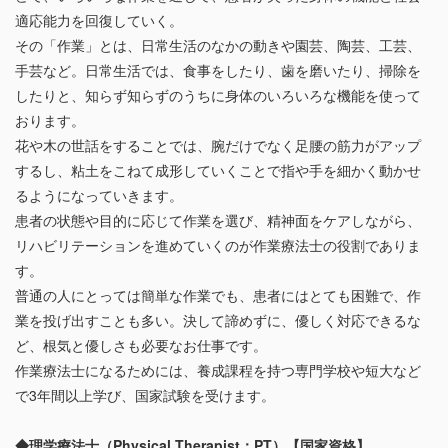
適応能力を回復していく。
その「作業」とは、日常生活のなかの動きや園芸、陶芸、工芸、
手芸など。日常生活では、食事をしたり、歯を磨いたり、掃除を
したりと、知らず知らずのうちに身体のいろいろな機能を使って
おります。
花や木の世話をすることでは、腕だけでなく足腰の筋力がアップ
するし、粘土をこねて成形していくことで指や手を細かく動かせ
るようになっていきます。
患者の状態や目的に応じて作業を選び、精神面をケアしながら、
リハビリテーションを進めていくのが作業療法士の役割でありま
す。
普通の人にとっては簡単な作業でも、患者にはとても困難で、作
業を投げ出すことも多い。決して諦めずに、優しく対応できるな
ど、根気と優しさも必要なお仕事です。
作業療法士になるためには、養成課程を持つ専門学校や短大など
で3年間以上学び、国家試験を受けます。
◆理学療法士（Physical Therapist：PT）【国家資格】