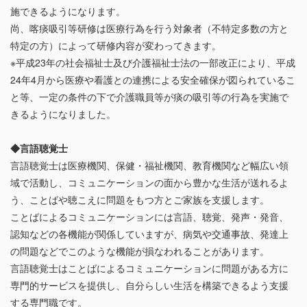
施できるようになります。
尚、喀痰吸引等研修は医療行為を行う対象者（不特定多数の方と
特定の方）によって研修内容が変わってきます。
※平成23年の社会福祉士及び介護福祉士法の一部改正により、平成
24年4月から医療や看護との連携による安全確保が図られているこ
と等、一定の条件の下で介護職員等が痰の吸引等の行為を実施で
きるようになりました。
◆言語聴覚士
言語聴覚士は医療機関、保健・福祉機関、教育機関など幅広い領
域で活動し、コミュニケーションの面から豊かな生活が送れるよ
う、ことばや聴こえに問題をもつ方とご家族を支援します。
ことばによるコミュニケーションには言語、聴覚、発声・発音、
認知などの各機能が関係していますが、病気や交通事故、発達上
の問題などでこのような機能が損なわれることがあります。
言語聴覚士はことばによるコミュニケーションに問題がある方に
専門的サービスを提供し、自分らしい生活を構築できるよう支援
する専門職です。