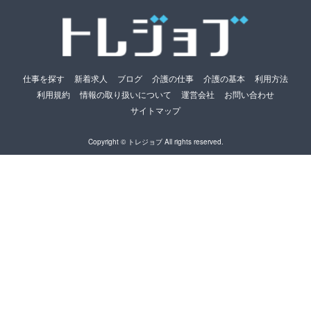
仕事を探す
新着求人
ブログ
介護の仕事
介護の基本
利用方法
利用規約
情報の取り扱いについて
運営会社
お問い合わせ
サイトマップ
Copyright © トレジョブ All rights reserved.