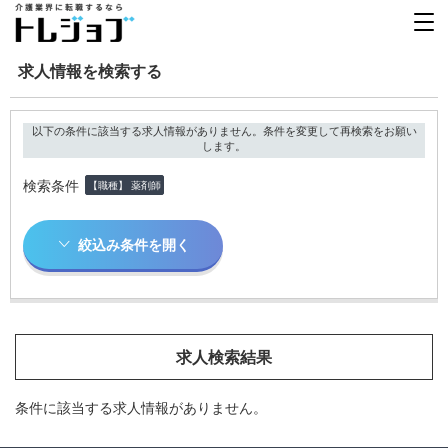
求人情報を検索する
以下の条件に該当する求人情報がありません。条件を変更して再検索をお願い
します。
検索条件
【職種】 薬剤師
絞込み条件を開く
求人検索結果
条件に該当する求人情報がありません。