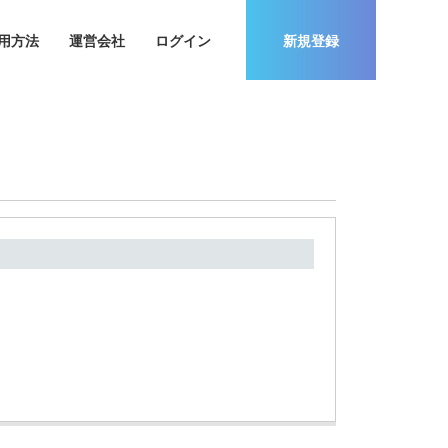
用方法
運営会社
ログイン
新規登録