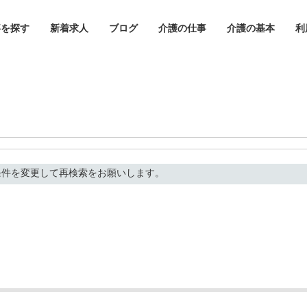
事を探す
新着求人
ブログ
介護の仕事
介護の基本
利
条件を変更して再検索をお願いします。