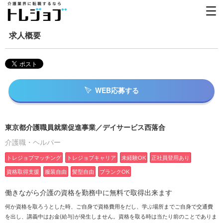
求人概要
WEB応募する
東京都介護職員就業促進事業／デイサービス西落合
介護職・ヘルパー
トレジョブマッチング
トレジョブキャリア
未経験OK
正社員登用あり
資格取得支援
服装自由
髪型自由
ブランクOK
働きながら介護の資格を勤務中に無料で取得出来ます
何か資格を取ろうとした時、ご自身で資格費用をだし、学ぶ場所までご自身で交通費
を出し、講義中はお金(給与)が発生しません。資格を取る時は当たり前のことでありま