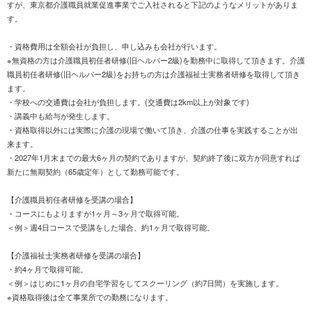
すが、東京都介護職員就業促進事業でご入社されると下記のようなメリットがありま
す。
・資格費用は全額会社が負担し、申し込みも会社が行います。
※無資格の方は介護職員初任者研修(旧ヘルパー2級)を勤務中に取得して頂きます。介護
職員初任者研修(旧ヘルパー2級)をお持ちの方は介護福祉士実務者研修を取得して頂き
ます。
・学校への交通費は会社が負担します。(交通費は2km以上が対象です)
・講義中も給与が発生します。
・資格取得以外には実際に介護の現場で働いて頂き、介護の仕事を実践することが出
来ます。
・2027年1月末までの最大6ヶ月の契約でありますが、契約終了後に双方が同意すれば
新たに無期契約（65歳定年）として勤務可能です。
【介護職員初任者研修を受講の場合】
・コースにもよりますが1ヶ月～3ヶ月で取得可能。
＜例＞週4日コースで受講をした場合、約1ヶ月で取得可能。
【介護福祉士実務者研修を受講の場合】
・約4ヶ月で取得可能。
＜例＞はじめに1ヶ月の自宅学習をしてスクーリング（約7日間）を実施します。
※資格取得後は全て事業所での勤務になります。