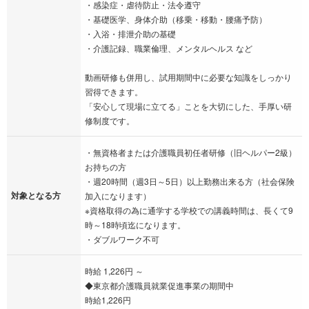
・感染症・虐待防止・法令遵守
・基礎医学、身体介助（移乗・移動・腰痛予防）
・入浴・排泄介助の基礎
・介護記録、職業倫理、メンタルヘルス など
動画研修も併用し、試用期間中に必要な知識をしっかり
習得できます。
「安心して現場に立てる」ことを大切にした、手厚い研
修制度です。
・無資格者または介護職員初任者研修（旧ヘルパー2級）
お持ちの方
・週20時間（週3日～5日）以上勤務出来る方（社会保険
対象となる方
加入になります）
※資格取得の為に通学する学校での講義時間は、長くて9
時～18時頃迄になります。
・ダブルワーク不可
時給 1,226円 ～
◆東京都介護職員就業促進事業の期間中
時給1,226円