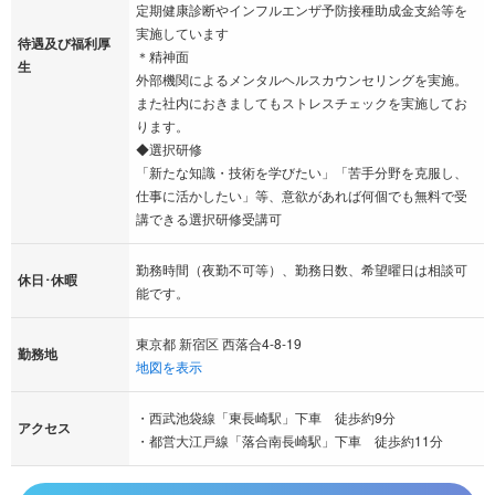
定期健康診断やインフルエンザ予防接種助成金支給等を
実施しています
待遇及び福利厚
＊精神面
生
外部機関によるメンタルヘルスカウンセリングを実施。
また社内におきましてもストレスチェックを実施してお
ります。
◆選択研修
「新たな知識・技術を学びたい」「苦手分野を克服し、
仕事に活かしたい」等、意欲があれば何個でも無料で受
講できる選択研修受講可
勤務時間（夜勤不可等）、勤務日数、希望曜日は相談可
休日･休暇
能です。
東京都 新宿区 西落合4-8-19
勤務地
地図を表示
・西武池袋線「東長崎駅」下車 徒歩約9分
アクセス
・都営大江戸線「落合南長崎駅」下車 徒歩約11分