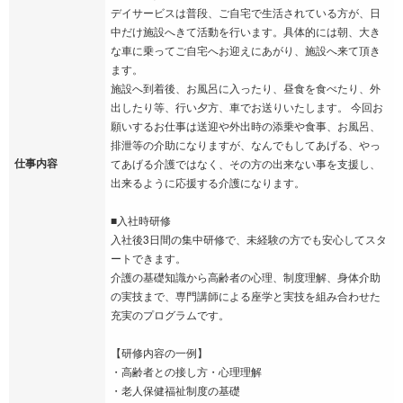
デイサービスは普段、ご自宅で生活されている方が、日
中だけ施設へきて活動を行います。具体的には朝、大き
な車に乗ってご自宅へお迎えにあがり、施設へ来て頂き
ます。
施設へ到着後、お風呂に入ったり、昼食を食べたり、外
出したり等、行い夕方、車でお送りいたします。 今回お
願いするお仕事は送迎や外出時の添乗や食事、お風呂、
排泄等の介助になりますが、なんでもしてあげる、やっ
仕事内容
てあげる介護ではなく、その方の出来ない事を支援し、
出来るように応援する介護になります。
■入社時研修
入社後3日間の集中研修で、未経験の方でも安心してスタ
ートできます。
介護の基礎知識から高齢者の心理、制度理解、身体介助
の実技まで、専門講師による座学と実技を組み合わせた
充実のプログラムです。
【研修内容の一例】
・高齢者との接し方・心理理解
・老人保健福祉制度の基礎