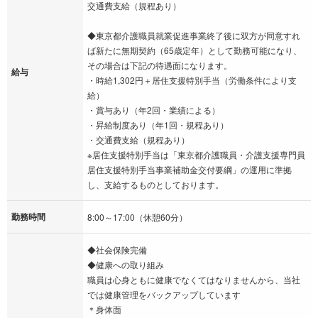
交通費支給（規程あり）
◆東京都介護職員就業促進事業終了後に双方が同意すれ
ば新たに無期契約（65歳定年）として勤務可能になり、
その場合は下記の待遇面になります。
給与
・時給1,302円＋居住支援特別手当（労働条件により支
給）
・賞与あり（年2回・業績による）
・昇給制度あり（年1回・規程あり）
・交通費支給（規程あり）
※居住支援特別手当は「東京都介護職員・介護支援専門員
居住支援特別手当事業補助金交付要綱」の運用に準拠
し、支給するものとしております。
勤務時間
8:00～17:00（休憩60分）
◆社会保険完備
◆健康への取り組み
職員は心身ともに健康でなくてはなりませんから、当社
では健康管理をバックアップしています
＊身体面