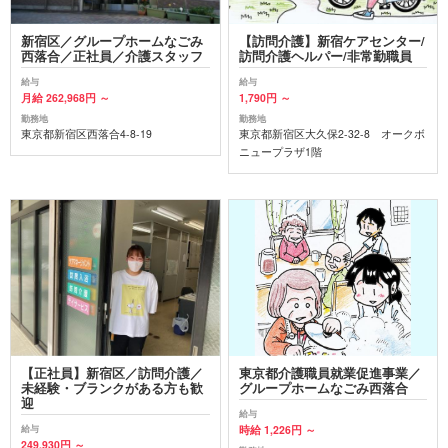
新宿区／グループホームなごみ
【訪問介護】新宿ケアセンター/
西落合／正社員／介護スタッフ
訪問介護ヘルパー/非常勤職員
給与
給与
月給 262,968円 ～
1,790円 ～
勤務地
勤務地
東京都新宿区西落合4-8-19
東京都新宿区大久保2-32-8 オークボ
ニュープラザ1階
【正社員】新宿区／訪問介護／
東京都介護職員就業促進事業／
未経験・ブランクがある方も歓
グループホームなごみ西落合
迎
給与
時給 1,226円 ～
給与
249,930円 ～