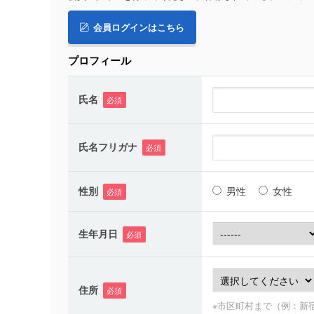
会員ログインはこちら
プロフィール
氏名
必須
氏名フリガナ
必須
性別
男性
女性
必須
生年月日
必須
住所
必須
※市区町村まで（例：新