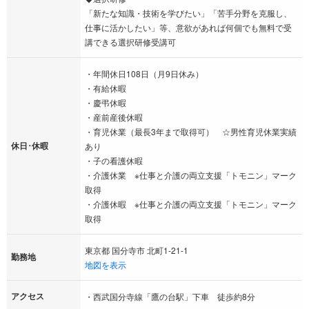
「新たな知識・技術を学びたい」「苦手分野を克服し、
仕事に活かしたい」等、意欲があれば何個でも無料で受
講できる選択研修受講可
・年間休日108日（月9日休み）
・有給休暇
・慶弔休暇
・産前産後休暇
・育児休業（最長3年まで取得可） ☆男性育児休業実績
休日･休暇
あり
・子の看護休暇
・介護休業 ※仕事と介護の両立支援「トモニン」マーク
取得
・介護休暇 ※仕事と介護の両立支援「トモニン」マーク
取得
東京都 国分寺市 北町1-21-1
勤務地
地図を表示
アクセス
・西武国分寺線「鷹の台駅」下車 徒歩約8分