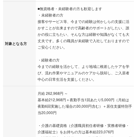
■無資格者・未経験者の方も歓迎します
・未経験者の方
接客やサービス等、今までの経験は何かしらの支援に活
かすことが出来ますので高齢者のサポートがしたい、誰
かの役に立ちたい、そんな方は経験や知識がなくても大
丈夫です。多くの職員が未経験で入社しておりますので
対象となる方
ご安心ください。
・経験者の方
今までの経験を活かして、より地域に根差したケアを学
び、流れ作業やマニュアルのケアから脱却し、ご入居者
中心の日常生活を支援しください。
月給 262,968円 ～
基本給212,968円＋夜勤手当1回あたり5,000円（月給は
夜勤6回実施した場合の30,000円含む）＋居住支援特別手
当20,000円
・介護の基礎資格（介護職員初任者研修・実務者研修・
介護福祉士）をお持ちの方は基本給223,076円