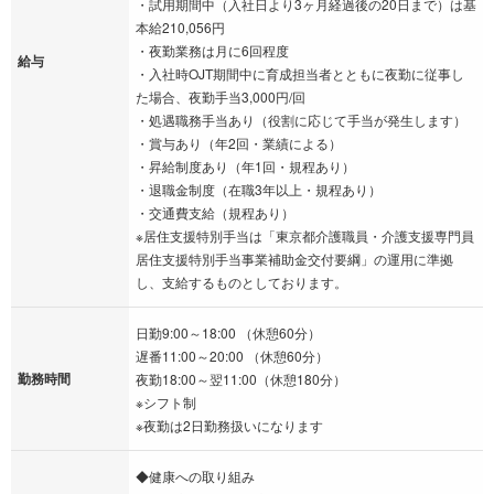
・試用期間中（入社日より3ヶ月経過後の20日まで）は基
本給210,056円
・夜勤業務は月に6回程度
給与
・入社時OJT期間中に育成担当者とともに夜勤に従事し
た場合、夜勤手当3,000円/回
・処遇職務手当あり（役割に応じて手当が発生します）
・賞与あり（年2回・業績による）
・昇給制度あり（年1回・規程あり）
・退職金制度（在職3年以上・規程あり）
・交通費支給（規程あり）
※居住支援特別手当は「東京都介護職員・介護支援専門員
居住支援特別手当事業補助金交付要綱」の運用に準拠
し、支給するものとしております。
日勤9:00～18:00 （休憩60分）
遅番11:00～20:00 （休憩60分）
勤務時間
夜勤18:00～翌11:00（休憩180分）
※シフト制
※夜勤は2日勤務扱いになります
◆健康への取り組み