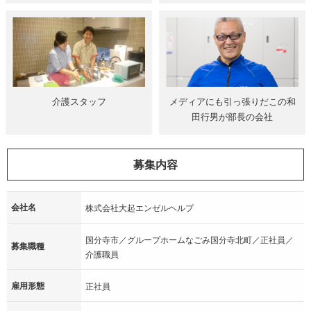
介護スタッフ
メディアにも引っ張りだこの和
田行男が部長の会社
募集内容
会社名
株式会社大起エンゼルヘルプ
国分寺市／グループホームなごみ国分寺北町／正社員／
募集職種
介護職員
雇用形態
正社員