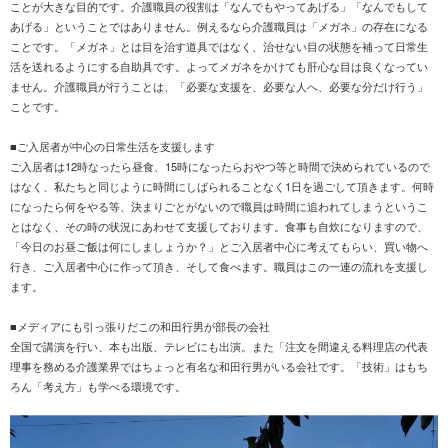
ことが大きな目的です。介護職員の役割は「なんでもやってあげる」「なんでもして
あげる」ということではありません。例えるなら介護職員は「メガネ」の存在になる
ことです。「メガネ」とは目を治す道具ではなく、治せない目の状態を補って日常生
活を送れるようにする自助具です。よってメガネをかけても肝心な目は良くなってい
ません。介護職員が行うことは、「必要な支援を、必要な人へ、必要な分だけ行う」
ことです。
■ご入居者が中心の日常生活を支援します
ご入居者は12時なったら昼食、15時になったらおやつ等と時間で決められているので
はなく、私たちと同じように時間にしばられることなく1日を過ごして頂きます。何時
になったら何をやる等、決まりごとがないので職員は時間に追われてしまうというこ
とはなく、その時の状況にあわせて支援しております。食事も自炊になりますので、
「今日のお昼ご飯は何にしましょうか？」とご入居者中心に考えてもらい、買い物へ
行き、ご入居者中心に作って頂き、そして食べます。職員はこの一連の流れを支援し
ます。
■メディアにも引っ張りだこの和田行男が部長の会社
全国で講演を行い、本も出版、テレビにも出演。また「注文を間違える料理店の代表
理事を務める介護業界ではちょっと有名な和田行男がいる会社です。「技術」はもち
ろん「考え方」も学べる環境です。