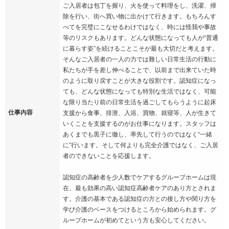
ご入居者は包丁を握り、火を使って料理をし、洗濯、掃
除を行い、街へ買い物に出かけて行きます。もちろんす
べてを完璧にこなせるわけではなく、時には怪我や事故
等のリスクもあります。どんな状態になっても人が“普通
に暮らす姿”を続けることこそが最も大切だと考えます。
そんなご入居者の一人の力では難しい日常生活の行動に
私たちが手を差し伸べることで、以前まで出来ていた時
のように取り戻すことが大きな役割です。認知症になっ
ても、どんな状態になっても特別な生活ではなく、可能
な限り当たり前の日常生活を過ごしてもらうように起床
仕事内容
支援から食事、排泄、入浴、買物、就寝等、人が生きて
いくことを支援するのがお仕事になります。スタッフは
あくまでも黒子に徹し、率先して行うのではなく“一緒
に”行います。そして何よりも完全介護ではなく、ご入居
者のできないことを応援します。
認知症の高齢者を少人数でケアするグループホームは現
在、最も効果の高い認知症高齢者ケアのあり方とされま
す。介護の基本である認知症の方との接し方や関り方を
学び介護のベースをつけるところから始められます。グ
ループホームが初めてという方も安心してください。