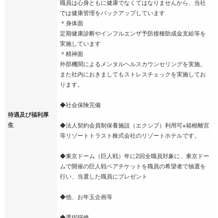
職員は心身ともに健康でなくてはなりませんから、当社
では健康管理をバックアップしています
＊身体面
定期健康診断やインフルエンザ予防接種助成金支給等を
実施しています
＊精神面
外部機関によるメンタルヘルスカウンセリングを実施。
また社内におきましてもストレスチェックを実施してお
ります。
◆社会保険完備
待遇及び福利厚
生
◆法人契約会員制保養施設（エクシブ）利用可※箱根離宮
等リゾートトラスト株式会社のリゾートホテルです。
◆東京ドーム（巨人戦）年に2回全職員対象に、東京ドー
ムで開催の巨人戦ペアチケットを職員の希望者で抽選を
行い、当選した職員にプレゼント
◆他、お年玉企画等
◆選択研修